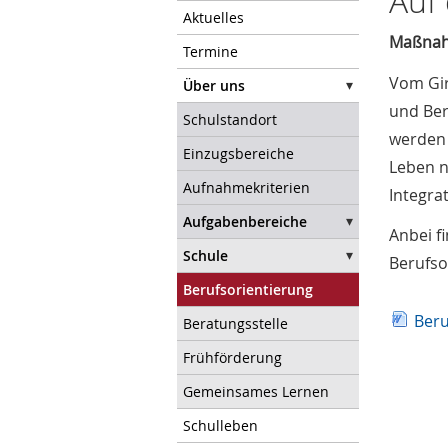
Auf 
Aktuelles
Maßnah
Termine
Vom Gir
Über uns
und Ber
Schulstandort
werden 
Einzugsbereiche
Leben n
Aufnahmekriterien
Integra
Aufgabenbereiche
Anbei f
Schule
Berufso
Berufsorientierung
Beru
Beratungsstelle
Frühförderung
Gemeinsames Lernen
Schulleben