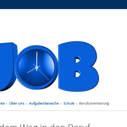
Zur
Zur
Zum
Hauptnavigation
Seitennavigation
Inhalt
ite
Über uns
Aufgabenbereiche
Schule
Berufsorientierung